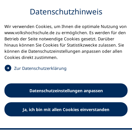
Inhalt anspringen
Datenschutz­hinweis
Wir verwenden Cookies, um Ihnen die optimale Nutzung von
www.volkshochschule.de zu ermöglichen. Es werden für den
Betrieb der Seite notwendige Cookies gesetzt. Darüber
hinaus können Sie Cookies für Statistikzwecke zulassen. Sie
Werkzeuge
können die Datenschutz­einstellungen anpassen oder allen
0
Merkliste
Cookies direkt zustimmen.
Deutscher Volkshochschul-Verband (DVV) e.V.
Fußzeile
(
Zur Datenschutz­erklärung
Ö
Standort Bonn
f
Königswinterer Straße 552 b
f
53227 Bonn
Datenschutz­einstellungen anpassen
n
Standort Berlin
e
Luisenstraße 45
t
Ja, ich bin mit allen Cookies einverstanden
10117 Berlin
i
n
e
i