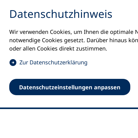
Inhalt anspringen
Datenschutz­hinweis
Wir verwenden Cookies, um Ihnen die optimale N
notwendige Cookies gesetzt. Darüber hinaus könn
oder allen Cookies direkt zustimmen.
(
Zur Datenschutz­erklärung
Ö
0
Merkliste
f
Datenschutz­einstellungen anpassen
Deutscher Volkshochschul-Verband (DV
f
Fußzeile
n
E-Mail-Adresse
Standort Bonn
e
Königswinterer Straße 552 b
t
53227 Bonn
i
n
Standort Berlin
e