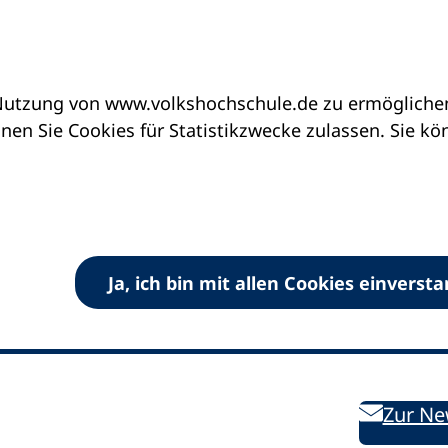
utzung von www.volkshochschule.de zu ermöglichen.
en Sie Cookies für Statistikzwecke zulassen. Sie k
Ja, ich bin mit allen Cookies einverst
V) e.V.
Kontakt
Bleiben 
E-Mail:
info
dvv-vhs
de
Weiterbild
des DVV
Ansprechpersonen
Zur Ne