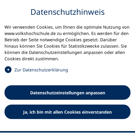
Inhalt anspringen
Datenschutz­hinweis
Wir verwenden Cookies, um Ihnen die optimale Nutzung von
www.volkshochschule.de zu ermöglichen. Es werden für den
Betrieb der Seite notwendige Cookies gesetzt. Darüber
hinaus können Sie Cookies für Statistikzwecke zulassen. Sie
Werkzeuge
können die Datenschutz­einstellungen anpassen oder allen
0
Merkliste
Cookies direkt zustimmen.
Deutscher Volkshochschul-Verband (DVV) e.V.
Fußzeile
(
Zur Datenschutz­erklärung
Ö
Standort Bonn
f
Königswinterer Straße 552 b
f
53227 Bonn
Datenschutz­einstellungen anpassen
n
Standort Berlin
e
Luisenstraße 45
t
Ja, ich bin mit allen Cookies einverstanden
10117 Berlin
i
n
e
i