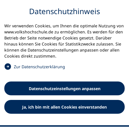
Inhalt anspringen
Datenschutz­hinweis
Wir verwenden Cookies, um Ihnen die optimale Nutzung von
www.volkshochschule.de zu ermöglichen. Es werden für den
Betrieb der Seite notwendige Cookies gesetzt. Darüber
hinaus können Sie Cookies für Statistikzwecke zulassen. Sie
Werkzeuge
können die Datenschutz­einstellungen anpassen oder allen
0
Merkliste
Cookies direkt zustimmen.
Deutscher Volkshochschul-Verband (DVV) e.V.
Fußzeile
(
Zur Datenschutz­erklärung
Ö
Standort Bonn
f
Königswinterer Straße 552 b
f
53227 Bonn
Datenschutz­einstellungen anpassen
n
Standort Berlin
e
Luisenstraße 45
t
Ja, ich bin mit allen Cookies einverstanden
10117 Berlin
i
n
e
i