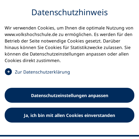
Inhalt anspringen
Datenschutz­hinweis
Wir verwenden Cookies, um Ihnen die optimale Nutzung von
www.volkshochschule.de zu ermöglichen. Es werden für den
Betrieb der Seite notwendige Cookies gesetzt. Darüber
hinaus können Sie Cookies für Statistikzwecke zulassen. Sie
Werkzeuge
können die Datenschutz­einstellungen anpassen oder allen
0
Merkliste
Cookies direkt zustimmen.
Deutscher Volkshochschul-Verband (DVV) e.V.
Fußzeile
(
Zur Datenschutz­erklärung
Ö
Standort Bonn
f
Königswinterer Straße 552 b
f
53227 Bonn
Datenschutz­einstellungen anpassen
n
Standort Berlin
e
Luisenstraße 45
t
Ja, ich bin mit allen Cookies einverstanden
10117 Berlin
i
n
e
i