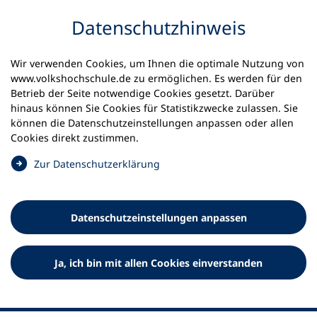
Inhalt anspringen
Datenschutz­hinweis
Wir verwenden Cookies, um Ihnen die optimale Nutzung von
www.volkshochschule.de zu ermöglichen. Es werden für den
Betrieb der Seite notwendige Cookies gesetzt. Darüber
hinaus können Sie Cookies für Statistikzwecke zulassen. Sie
Werkzeuge
können die Datenschutz­einstellungen anpassen oder allen
0
Merkliste
Cookies direkt zustimmen.
Deutscher Volkshochschul-Verband (DVV) e.V.
Fußzeile
(
Zur Datenschutz­erklärung
Ö
Standort Bonn
f
Königswinterer Straße 552 b
f
53227 Bonn
Datenschutz­einstellungen anpassen
n
Standort Berlin
e
Luisenstraße 45
t
Ja, ich bin mit allen Cookies einverstanden
10117 Berlin
i
n
e
i