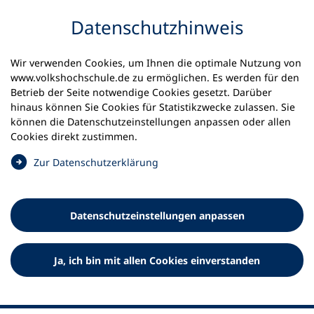
Inhalt anspringen
Datenschutz­hinweis
Wir verwenden Cookies, um Ihnen die optimale Nutzung von
www.volkshochschule.de zu ermöglichen. Es werden für den
Betrieb der Seite notwendige Cookies gesetzt. Darüber
hinaus können Sie Cookies für Statistikzwecke zulassen. Sie
Werkzeuge
können die Datenschutz­einstellungen anpassen oder allen
0
Merkliste
Cookies direkt zustimmen.
Deutscher Volkshochschul-Verband (DVV) e.V.
Fußzeile
(
Zur Datenschutz­erklärung
Ö
Standort Bonn
f
Königswinterer Straße 552 b
f
53227 Bonn
Datenschutz­einstellungen anpassen
n
Standort Berlin
e
Luisenstraße 45
t
Ja, ich bin mit allen Cookies einverstanden
10117 Berlin
i
n
e
i