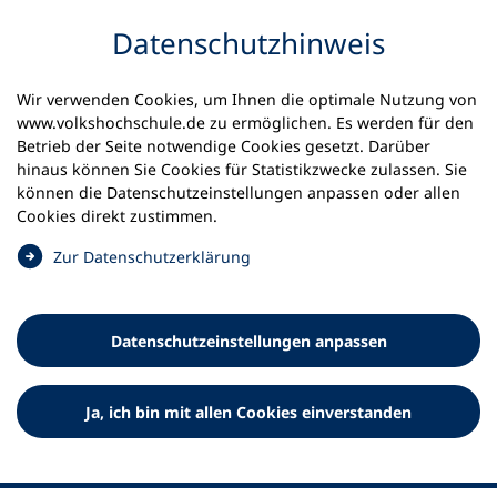
Inhalt anspringen
Datenschutz­hinweis
Wir verwenden Cookies, um Ihnen die optimale Nutzung von
www.volkshochschule.de zu ermöglichen. Es werden für den
Betrieb der Seite notwendige Cookies gesetzt. Darüber
hinaus können Sie Cookies für Statistikzwecke zulassen. Sie
Werkzeuge
können die Datenschutz­einstellungen anpassen oder allen
0
Merkliste
Cookies direkt zustimmen.
Deutscher Volkshochschul-Verband (DVV) e.V.
Fußzeile
(
Zur Datenschutz­erklärung
Ö
Standort Bonn
f
Königswinterer Straße 552 b
f
53227 Bonn
Datenschutz­einstellungen anpassen
n
Standort Berlin
e
Luisenstraße 45
t
Ja, ich bin mit allen Cookies einverstanden
10117 Berlin
i
n
e
i