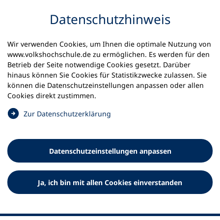
Inhalt anspringen
Datenschutz­hinweis
Wir verwenden Cookies, um Ihnen die optimale Nutzung von
www.volkshochschule.de zu ermöglichen. Es werden für den
Betrieb der Seite notwendige Cookies gesetzt. Darüber
hinaus können Sie Cookies für Statistikzwecke zulassen. Sie
Werkzeuge
können die Datenschutz­einstellungen anpassen oder allen
0
Merkliste
Cookies direkt zustimmen.
Deutscher Volkshochschul-Verband (DVV) e.V.
Fußzeile
(
Zur Datenschutz­erklärung
Ö
Standort Bonn
f
Königswinterer Straße 552 b
f
53227 Bonn
Datenschutz­einstellungen anpassen
n
Standort Berlin
e
Luisenstraße 45
t
Ja, ich bin mit allen Cookies einverstanden
10117 Berlin
i
n
e
i