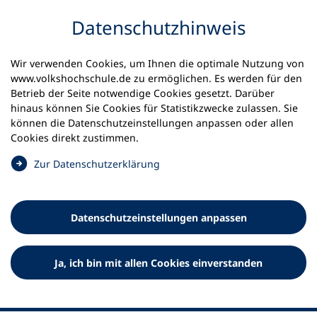
Inhalt anspringen
Datenschutz­hinweis
Wir verwenden Cookies, um Ihnen die optimale Nutzung von
www.volkshochschule.de zu ermöglichen. Es werden für den
Betrieb der Seite notwendige Cookies gesetzt. Darüber
hinaus können Sie Cookies für Statistikzwecke zulassen. Sie
Werkzeuge
können die Datenschutz­einstellungen anpassen oder allen
0
Merkliste
Cookies direkt zustimmen.
Deutscher Volkshochschul-Verband (DVV) e.V.
Fußzeile
(
Zur Datenschutz­erklärung
Ö
Standort Bonn
f
Königswinterer Straße 552 b
f
53227 Bonn
Datenschutz­einstellungen anpassen
n
Standort Berlin
e
Luisenstraße 45
t
Ja, ich bin mit allen Cookies einverstanden
10117 Berlin
i
n
e
i