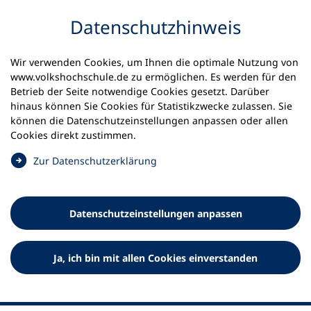
Inhalt anspringen
Datenschutz­hinweis
Wir verwenden Cookies, um Ihnen die optimale Nutzung von
www.volkshochschule.de zu ermöglichen. Es werden für den
Betrieb der Seite notwendige Cookies gesetzt. Darüber
hinaus können Sie Cookies für Statistikzwecke zulassen. Sie
Werkzeuge
können die Datenschutz­einstellungen anpassen oder allen
0
Merkliste
Cookies direkt zustimmen.
Deutscher Volkshochschul-Verband (DVV) e.V.
Fußzeile
(
Zur Datenschutz­erklärung
Ö
Standort Bonn
f
Königswinterer Straße 552 b
f
53227 Bonn
Datenschutz­einstellungen anpassen
n
Standort Berlin
e
Luisenstraße 45
t
Ja, ich bin mit allen Cookies einverstanden
10117 Berlin
i
n
e
i