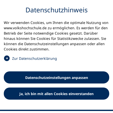
Inhalt anspringen
Datenschutz­hinweis
Wir verwenden Cookies, um Ihnen die optimale Nutzung von
www.volkshochschule.de zu ermöglichen. Es werden für den
Betrieb der Seite notwendige Cookies gesetzt. Darüber
hinaus können Sie Cookies für Statistikzwecke zulassen. Sie
Werkzeuge
können die Datenschutz­einstellungen anpassen oder allen
0
Merkliste
Cookies direkt zustimmen.
Deutscher Volkshochschul-Verband (DVV) e.V.
Fußzeile
(
Zur Datenschutz­erklärung
Ö
Standort Bonn
f
Königswinterer Straße 552 b
f
53227 Bonn
Datenschutz­einstellungen anpassen
n
Standort Berlin
e
Luisenstraße 45
t
Ja, ich bin mit allen Cookies einverstanden
10117 Berlin
i
n
e
i