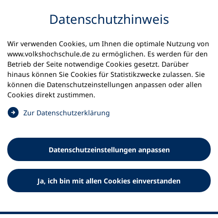
Inhalt anspringen
Datenschutz­hinweis
Wir verwenden Cookies, um Ihnen die optimale Nutzung von
www.volkshochschule.de zu ermöglichen. Es werden für den
Betrieb der Seite notwendige Cookies gesetzt. Darüber
hinaus können Sie Cookies für Statistikzwecke zulassen. Sie
Werkzeuge
können die Datenschutz­einstellungen anpassen oder allen
0
Merkliste
Cookies direkt zustimmen.
Deutscher Volkshochschul-Verband (DVV) e.V.
Fußzeile
(
Zur Datenschutz­erklärung
Ö
Standort Bonn
f
Königswinterer Straße 552 b
f
53227 Bonn
Datenschutz­einstellungen anpassen
n
Standort Berlin
e
Luisenstraße 45
t
Ja, ich bin mit allen Cookies einverstanden
10117 Berlin
i
n
e
i