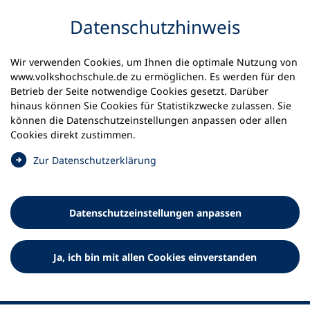
Inhalt anspringen
Datenschutz­hinweis
Wir verwenden Cookies, um Ihnen die optimale Nutzung von
www.volkshochschule.de zu ermöglichen. Es werden für den
Betrieb der Seite notwendige Cookies gesetzt. Darüber
hinaus können Sie Cookies für Statistikzwecke zulassen. Sie
Werkzeuge
können die Datenschutz­einstellungen anpassen oder allen
0
Merkliste
Cookies direkt zustimmen.
Deutscher Volkshochschul-Verband (DVV) e.V.
Fußzeile
(
Zur Datenschutz­erklärung
Ö
Standort Bonn
f
Königswinterer Straße 552 b
f
53227 Bonn
Datenschutz­einstellungen anpassen
n
Standort Berlin
e
Luisenstraße 45
t
Ja, ich bin mit allen Cookies einverstanden
10117 Berlin
i
n
e
i