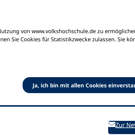
utzung von www.volkshochschule.de zu ermöglichen.
en Sie Cookies für Statistikzwecke zulassen. Sie k
Ja, ich bin mit allen Cookies einverst
V) e.V.
Kontakt
Bleiben 
E-Mail:
info
dvv-vhs
de
Weiterbild
des DVV
Ansprechpersonen
Zur Ne