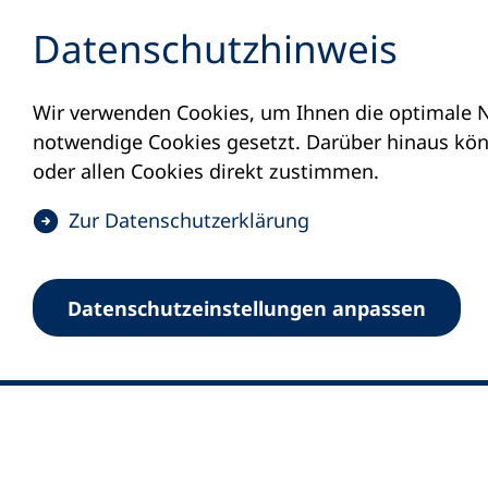
Inhalt anspringen
Datenschutz­hinweis
Wir verwenden Cookies, um Ihnen die optimale N
notwendige Cookies gesetzt. Darüber hinaus könn
oder allen Cookies direkt zustimmen.
(
Zur Datenschutz­erklärung
Ö
0
Merkliste
f
Datenschutz­einstellungen anpassen
Deutscher Volkshochschul-Verband (DV
f
Fußzeile
n
E-Mail-Adresse
Standort Bonn
e
Königswinterer Straße 552 b
t
53227 Bonn
i
n
Standort Berlin
e