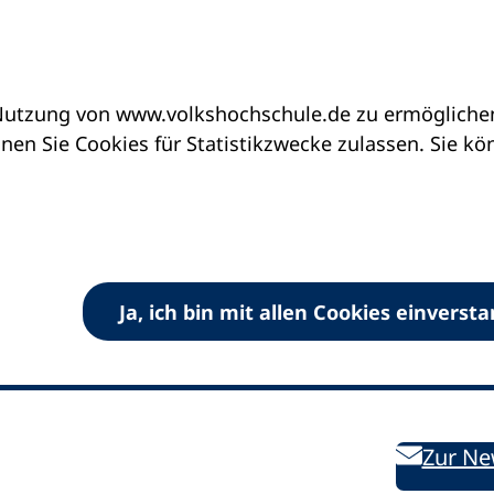
utzung von www.volkshochschule.de zu ermöglichen.
en Sie Cookies für Statistikzwecke zulassen. Sie k
Ja, ich bin mit allen Cookies einverst
V) e.V.
Kontakt
Bleiben 
E-Mail:
info
dvv-vhs
de
Weiterbild
des DVV
Ansprechpersonen
Zur Ne