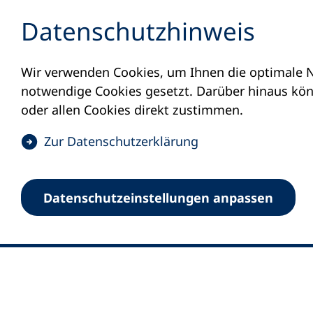
Inhalt anspringen
Datenschutz­hinweis
Wir verwenden Cookies, um Ihnen die optimale N
notwendige Cookies gesetzt. Darüber hinaus könn
oder allen Cookies direkt zustimmen.
(
Zur Datenschutz­erklärung
Ö
0
Merkliste
f
Datenschutz­einstellungen anpassen
Deutscher Volkshochschul-Verband (DV
f
Fußzeile
n
E-Mail-Adresse
Standort Bonn
e
Königswinterer Straße 552 b
t
53227 Bonn
i
n
Standort Berlin
e