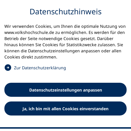
Inhalt anspringen
Datenschutz­hinweis
Wir verwenden Cookies, um Ihnen die optimale Nutzung von
www.volkshochschule.de zu ermöglichen. Es werden für den
Betrieb der Seite notwendige Cookies gesetzt. Darüber
hinaus können Sie Cookies für Statistikzwecke zulassen. Sie
Werkzeuge
können die Datenschutz­einstellungen anpassen oder allen
0
Merkliste
Cookies direkt zustimmen.
Deutscher Volkshochschul-Verband (DVV) e.V.
Fußzeile
(
Zur Datenschutz­erklärung
Ö
Standort Bonn
f
Königswinterer Straße 552 b
f
53227 Bonn
Datenschutz­einstellungen anpassen
n
Standort Berlin
e
Luisenstraße 45
t
Ja, ich bin mit allen Cookies einverstanden
10117 Berlin
i
n
e
i