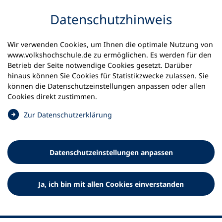
Inhalt anspringen
Datenschutz­hinweis
Wir verwenden Cookies, um Ihnen die optimale Nutzung von
www.volkshochschule.de zu ermöglichen. Es werden für den
Betrieb der Seite notwendige Cookies gesetzt. Darüber
hinaus können Sie Cookies für Statistikzwecke zulassen. Sie
Werkzeuge
können die Datenschutz­einstellungen anpassen oder allen
0
Merkliste
Cookies direkt zustimmen.
Deutscher Volkshochschul-Verband (DVV) e.V.
Fußzeile
(
Zur Datenschutz­erklärung
Ö
Standort Bonn
f
Königswinterer Straße 552 b
f
53227 Bonn
Datenschutz­einstellungen anpassen
n
Standort Berlin
e
Luisenstraße 45
t
Ja, ich bin mit allen Cookies einverstanden
10117 Berlin
i
n
e
i