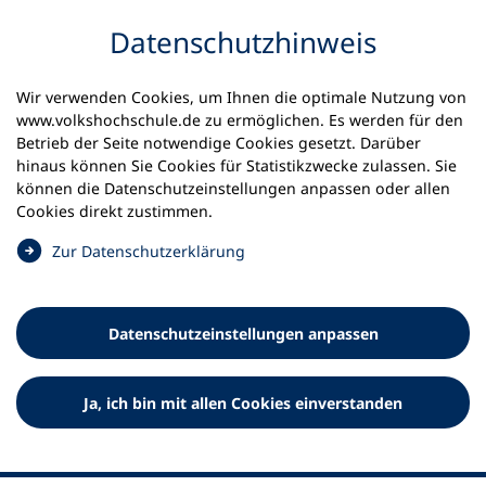
Inhalt anspringen
Datenschutz­hinweis
Wir verwenden Cookies, um Ihnen die optimale Nutzung von
www.volkshochschule.de zu ermöglichen. Es werden für den
Betrieb der Seite notwendige Cookies gesetzt. Darüber
hinaus können Sie Cookies für Statistikzwecke zulassen. Sie
Werkzeuge
können die Datenschutz­einstellungen anpassen oder allen
0
Merkliste
Cookies direkt zustimmen.
Deutscher Volkshochschul-Verband (DVV) e.V.
Fußzeile
(
Zur Datenschutz­erklärung
Ö
Standort Bonn
f
Königswinterer Straße 552 b
f
53227 Bonn
Datenschutz­einstellungen anpassen
n
Standort Berlin
e
Luisenstraße 45
t
Ja, ich bin mit allen Cookies einverstanden
10117 Berlin
i
n
e
i