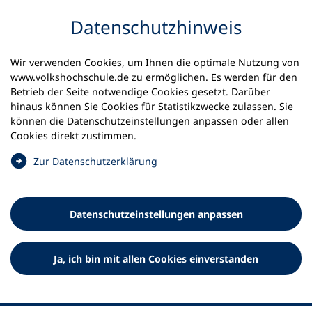
Inhalt anspringen
Datenschutz­hinweis
Wir verwenden Cookies, um Ihnen die optimale Nutzung von
www.volkshochschule.de zu ermöglichen. Es werden für den
Betrieb der Seite notwendige Cookies gesetzt. Darüber
hinaus können Sie Cookies für Statistikzwecke zulassen. Sie
Werkzeuge
können die Datenschutz­einstellungen anpassen oder allen
0
Merkliste
Cookies direkt zustimmen.
Deutscher Volkshochschul-Verband (DVV) e.V.
Fußzeile
(
Zur Datenschutz­erklärung
Ö
Standort Bonn
f
Königswinterer Straße 552 b
f
53227 Bonn
Datenschutz­einstellungen anpassen
n
Standort Berlin
e
Luisenstraße 45
t
Ja, ich bin mit allen Cookies einverstanden
10117 Berlin
i
n
e
i