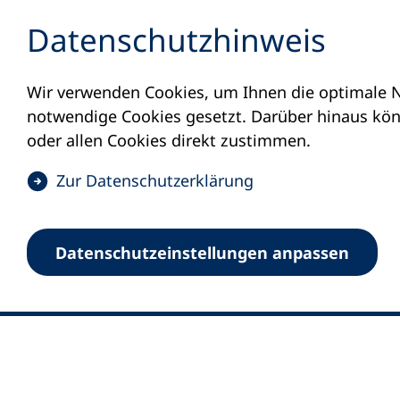
Inhalt anspringen
Datenschutz­hinweis
Wir verwenden Cookies, um Ihnen die optimale N
notwendige Cookies gesetzt. Darüber hinaus könn
oder allen Cookies direkt zustimmen.
(
Zur Datenschutz­erklärung
Ö
0
Merkliste
f
Datenschutz­einstellungen anpassen
Deutscher Volkshochschul-Verband (DV
f
Fußzeile
n
E-Mail-Adresse
Standort Bonn
e
Königswinterer Straße 552 b
t
53227 Bonn
i
n
Standort Berlin
e