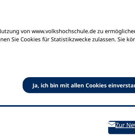
utzung von www.volkshochschule.de zu ermöglichen.
en Sie Cookies für Statistikzwecke zulassen. Sie k
Ja, ich bin mit allen Cookies einverst
V) e.V.
Kontakt
Bleiben 
E-Mail:
info
dvv-vhs
de
Weiterbild
des DVV
Ansprechpersonen
Zur Ne