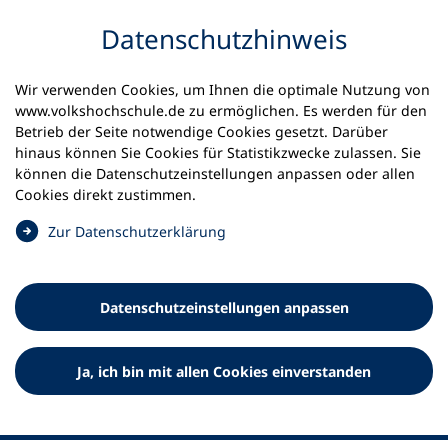
Inhalt anspringen
Datenschutz­hinweis
Wir verwenden Cookies, um Ihnen die optimale Nutzung von
www.volkshochschule.de zu ermöglichen. Es werden für den
Betrieb der Seite notwendige Cookies gesetzt. Darüber
hinaus können Sie Cookies für Statistikzwecke zulassen. Sie
Werkzeuge
können die Datenschutz­einstellungen anpassen oder allen
0
Merkliste
Cookies direkt zustimmen.
Deutscher Volkshochschul-Verband (DVV) e.V.
Fußzeile
(
Zur Datenschutz­erklärung
Ö
Standort Bonn
f
Königswinterer Straße 552 b
f
53227 Bonn
Datenschutz­einstellungen anpassen
n
Standort Berlin
e
Luisenstraße 45
t
Ja, ich bin mit allen Cookies einverstanden
10117 Berlin
i
n
e
i