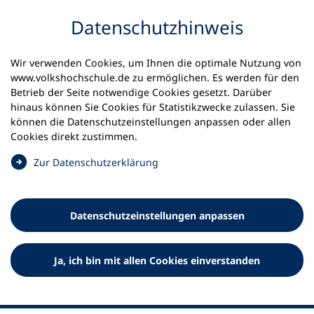
Inhalt anspringen
Datenschutz­hinweis
Wir verwenden Cookies, um Ihnen die optimale Nutzung von
www.volkshochschule.de zu ermöglichen. Es werden für den
Betrieb der Seite notwendige Cookies gesetzt. Darüber
hinaus können Sie Cookies für Statistikzwecke zulassen. Sie
Werkzeuge
können die Datenschutz­einstellungen anpassen oder allen
0
Merkliste
Cookies direkt zustimmen.
Deutscher Volkshochschul-Verband (DVV) e.V.
Fußzeile
(
Zur Datenschutz­erklärung
Ö
Standort Bonn
f
Königswinterer Straße 552 b
f
53227 Bonn
Datenschutz­einstellungen anpassen
n
Standort Berlin
e
Luisenstraße 45
t
Ja, ich bin mit allen Cookies einverstanden
10117 Berlin
i
n
e
i