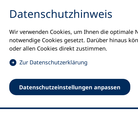
Inhalt anspringen
Datenschutz­hinweis
Wir verwenden Cookies, um Ihnen die optimale N
notwendige Cookies gesetzt. Darüber hinaus könn
oder allen Cookies direkt zustimmen.
(
Zur Datenschutz­erklärung
Ö
0
Merkliste
f
Datenschutz­einstellungen anpassen
Deutscher Volkshochschul-Verband (DV
f
Fußzeile
n
E-Mail-Adresse
Standort Bonn
e
Königswinterer Straße 552 b
t
53227 Bonn
i
n
Standort Berlin
e