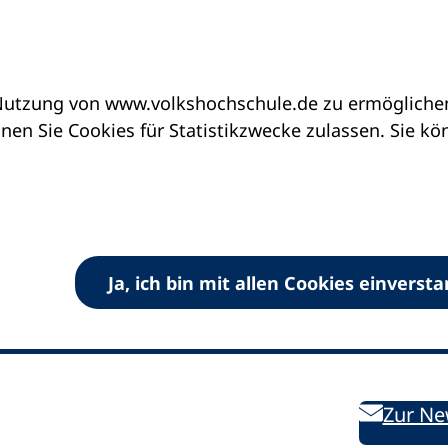
utzung von www.volkshochschule.de zu ermöglichen.
en Sie Cookies für Statistikzwecke zulassen. Sie k
Ja, ich bin mit allen Cookies einverst
V) e.V.
Kontakt
Bleiben 
E-Mail:
info
dvv-vhs
de
Weiterbild
des DVV
Ansprechpersonen
Zur Ne