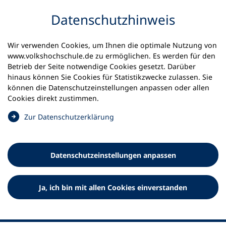
Inhalt anspringen
Datenschutz­hinweis
Wir verwenden Cookies, um Ihnen die optimale Nutzung von
www.volkshochschule.de zu ermöglichen. Es werden für den
Betrieb der Seite notwendige Cookies gesetzt. Darüber
hinaus können Sie Cookies für Statistikzwecke zulassen. Sie
Werkzeuge
können die Datenschutz­einstellungen anpassen oder allen
0
Merkliste
Cookies direkt zustimmen.
Deutscher Volkshochschul-Verband (DVV) e.V.
Fußzeile
(
Zur Datenschutz­erklärung
Ö
Standort Bonn
f
Königswinterer Straße 552 b
f
53227 Bonn
Datenschutz­einstellungen anpassen
n
Standort Berlin
e
Luisenstraße 45
t
Ja, ich bin mit allen Cookies einverstanden
10117 Berlin
i
n
e
i