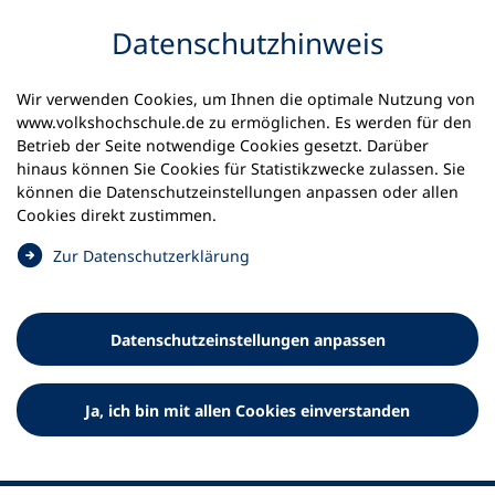
Inhalt anspringen
Datenschutz­hinweis
Wir verwenden Cookies, um Ihnen die optimale Nutzung von
www.volkshochschule.de zu ermöglichen. Es werden für den
Betrieb der Seite notwendige Cookies gesetzt. Darüber
hinaus können Sie Cookies für Statistikzwecke zulassen. Sie
Werkzeuge
können die Datenschutz­einstellungen anpassen oder allen
0
Merkliste
Cookies direkt zustimmen.
Deutscher Volkshochschul-Verband (DVV) e.V.
Fußzeile
(
Zur Datenschutz­erklärung
Ö
Standort Bonn
f
Königswinterer Straße 552 b
f
53227 Bonn
Datenschutz­einstellungen anpassen
n
Standort Berlin
e
Luisenstraße 45
t
Ja, ich bin mit allen Cookies einverstanden
10117 Berlin
i
n
e
i