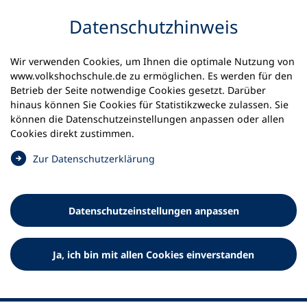
Inhalt anspringen
Datenschutz­hinweis
Wir verwenden Cookies, um Ihnen die optimale Nutzung von
www.volkshochschule.de zu ermöglichen. Es werden für den
Betrieb der Seite notwendige Cookies gesetzt. Darüber
hinaus können Sie Cookies für Statistikzwecke zulassen. Sie
Werkzeuge
können die Datenschutz­einstellungen anpassen oder allen
0
Merkliste
Cookies direkt zustimmen.
Deutscher Volkshochschul-Verband (DVV) e.V.
Fußzeile
(
Zur Datenschutz­erklärung
Ö
Standort Bonn
f
Königswinterer Straße 552 b
f
53227 Bonn
Datenschutz­einstellungen anpassen
n
Standort Berlin
e
Luisenstraße 45
t
Ja, ich bin mit allen Cookies einverstanden
10117 Berlin
i
n
e
i