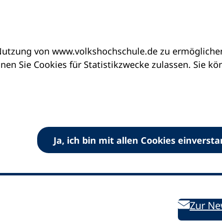
utzung von www.volkshochschule.de zu ermöglichen.
en Sie Cookies für Statistikzwecke zulassen. Sie k
Ja, ich bin mit allen Cookies einverst
V) e.V.
Kontakt
Bleiben 
E-Mail:
info
dvv-vhs
de
Weiterbild
des DVV
Ansprechpersonen
Zur Ne