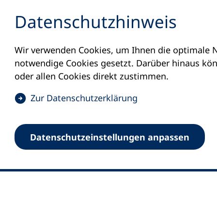
Inhalt anspringen
Datenschutz­hinweis
Wir verwenden Cookies, um Ihnen die optimale N
notwendige Cookies gesetzt. Darüber hinaus könn
oder allen Cookies direkt zustimmen.
(
Zur Datenschutz­erklärung
Ö
0
Merkliste
f
Datenschutz­einstellungen anpassen
Deutscher Volkshochschul-Verband (DV
f
Fußzeile
n
E-Mail-Adresse
Standort Bonn
e
Königswinterer Straße 552 b
t
53227 Bonn
i
n
Standort Berlin
e