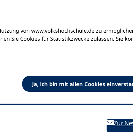
utzung von www.volkshochschule.de zu ermöglichen.
en Sie Cookies für Statistikzwecke zulassen. Sie k
Ja, ich bin mit allen Cookies einverst
V) e.V.
Kontakt
Bleiben 
E-Mail:
info
dvv-vhs
de
Weiterbild
des DVV
Ansprechpersonen
Zur Ne