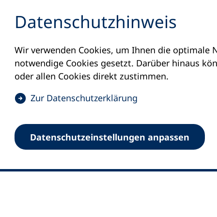
Inhalt anspringen
Datenschutz­hinweis
Wir verwenden Cookies, um Ihnen die optimale N
notwendige Cookies gesetzt. Darüber hinaus könn
oder allen Cookies direkt zustimmen.
(
Zur Datenschutz­erklärung
Ö
0
Merkliste
f
Datenschutz­einstellungen anpassen
Deutscher Volkshochschul-Verband (DV
f
Fußzeile
n
E-Mail-Adresse
Standort Bonn
e
Königswinterer Straße 552 b
t
53227 Bonn
i
n
Standort Berlin
e