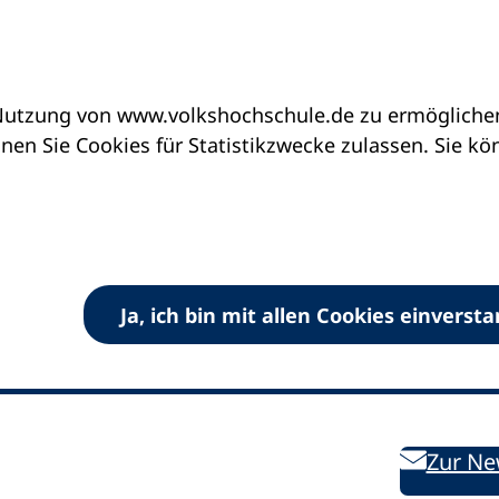
utzung von www.volkshochschule.de zu ermöglichen.
en Sie Cookies für Statistikzwecke zulassen. Sie k
Ja, ich bin mit allen Cookies einverst
V) e.V.
Kontakt
Bleiben 
E-Mail:
info
dvv-vhs
de
Weiterbild
des DVV
Ansprechpersonen
Zur Ne