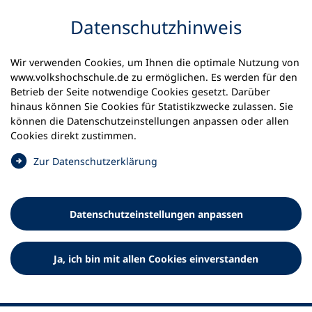
Inhalt anspringen
Datenschutz­hinweis
Wir verwenden Cookies, um Ihnen die optimale Nutzung von
www.volkshochschule.de zu ermöglichen. Es werden für den
Betrieb der Seite notwendige Cookies gesetzt. Darüber
hinaus können Sie Cookies für Statistikzwecke zulassen. Sie
Werkzeuge
können die Datenschutz­einstellungen anpassen oder allen
0
Merkliste
Cookies direkt zustimmen.
Deutscher Volkshochschul-Verband (DVV) e.V.
Fußzeile
(
Zur Datenschutz­erklärung
Ö
Standort Bonn
f
Königswinterer Straße 552 b
f
53227 Bonn
Datenschutz­einstellungen anpassen
n
Standort Berlin
e
Luisenstraße 45
t
Ja, ich bin mit allen Cookies einverstanden
10117 Berlin
i
n
e
i