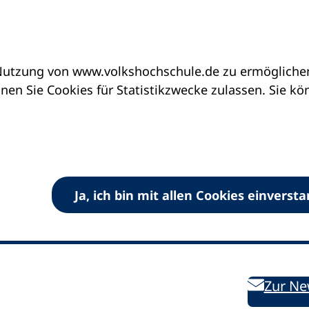
utzung von www.volkshochschule.de zu ermöglichen.
en Sie Cookies für Statistikzwecke zulassen. Sie k
Ja, ich bin mit allen Cookies einverst
V) e.V.
Kontakt
Bleiben 
E-Mail:
info
dvv-vhs
de
Weiterbild
des DVV
Ansprechpersonen
Zur Ne