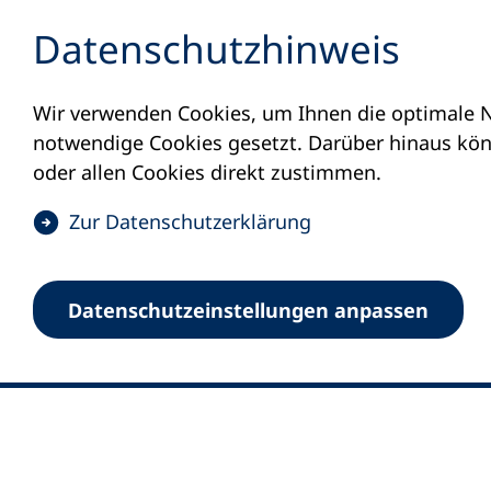
Inhalt anspringen
Datenschutz­hinweis
Wir verwenden Cookies, um Ihnen die optimale N
notwendige Cookies gesetzt. Darüber hinaus könn
oder allen Cookies direkt zustimmen.
(
Zur Datenschutz­erklärung
Ö
0
Merkliste
f
Datenschutz­einstellungen anpassen
Deutscher Volkshochschul-Verband (DV
f
Fußzeile
n
E-Mail-Adresse
Standort Bonn
e
Königswinterer Straße 552 b
t
53227 Bonn
i
n
Standort Berlin
e