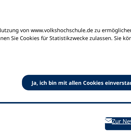
utzung von www.volkshochschule.de zu ermöglichen.
en Sie Cookies für Statistikzwecke zulassen. Sie k
Ja, ich bin mit allen Cookies einverst
V) e.V.
Kontakt
Bleiben 
E-Mail:
info
dvv-vhs
de
Weiterbild
des DVV
Ansprechpersonen
Zur Ne