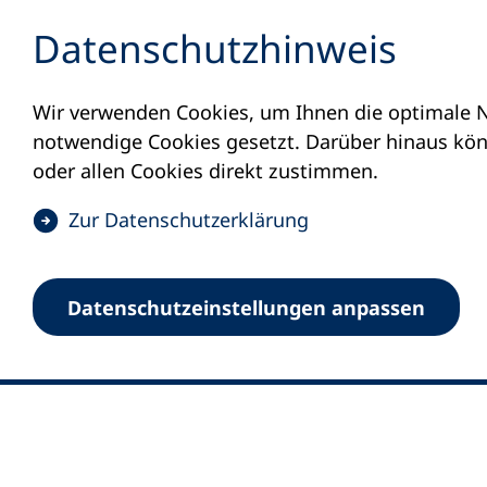
Inhalt anspringen
Datenschutz­hinweis
Wir verwenden Cookies, um Ihnen die optimale N
notwendige Cookies gesetzt. Darüber hinaus könn
oder allen Cookies direkt zustimmen.
(
Zur Datenschutz­erklärung
Ö
0
Merkliste
f
Datenschutz­einstellungen anpassen
Deutscher Volkshochschul-Verband (DV
f
Fußzeile
n
E-Mail-Adresse
Standort Bonn
e
Königswinterer Straße 552 b
t
53227 Bonn
i
n
Standort Berlin
e