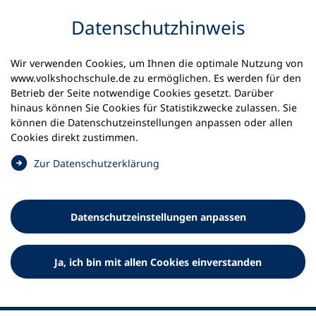
Inhalt anspringen
Datenschutz­hinweis
Wir verwenden Cookies, um Ihnen die optimale Nutzung von
www.volkshochschule.de zu ermöglichen. Es werden für den
Betrieb der Seite notwendige Cookies gesetzt. Darüber
hinaus können Sie Cookies für Statistikzwecke zulassen. Sie
Werkzeuge
können die Datenschutz­einstellungen anpassen oder allen
0
Merkliste
Cookies direkt zustimmen.
Deutscher Volkshochschul-Verband (DVV) e.V.
Fußzeile
(
Zur Datenschutz­erklärung
Ö
Standort Bonn
f
Königswinterer Straße 552 b
f
53227 Bonn
Datenschutz­einstellungen anpassen
n
Standort Berlin
e
Luisenstraße 45
t
Ja, ich bin mit allen Cookies einverstanden
10117 Berlin
i
n
e
i