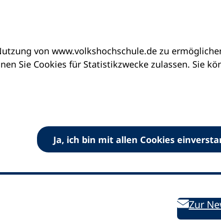
utzung von www.volkshochschule.de zu ermöglichen.
en Sie Cookies für Statistikzwecke zulassen. Sie k
Ja, ich bin mit allen Cookies einverst
V) e.V.
Kontakt
Bleiben 
E-Mail:
info
dvv-vhs
de
Weiterbild
des DVV
Ansprechpersonen
Zur Ne