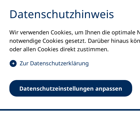
Inhalt anspringen
Datenschutz­hinweis
Wir verwenden Cookies, um Ihnen die optimale N
notwendige Cookies gesetzt. Darüber hinaus könn
oder allen Cookies direkt zustimmen.
(
Zur Datenschutz­erklärung
Ö
0
Merkliste
f
Datenschutz­einstellungen anpassen
Deutscher Volkshochschul-Verband (DV
f
Fußzeile
n
E-Mail-Adresse
Standort Bonn
e
Königswinterer Straße 552 b
t
53227 Bonn
i
n
Standort Berlin
e