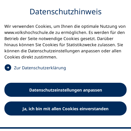
Inhalt anspringen
Datenschutz­hinweis
Wir verwenden Cookies, um Ihnen die optimale Nutzung von
www.volkshochschule.de zu ermöglichen. Es werden für den
Betrieb der Seite notwendige Cookies gesetzt. Darüber
hinaus können Sie Cookies für Statistikzwecke zulassen. Sie
Werkzeuge
können die Datenschutz­einstellungen anpassen oder allen
0
Merkliste
Cookies direkt zustimmen.
Deutscher Volkshochschul-Verband (DVV) e.V.
Fußzeile
(
Zur Datenschutz­erklärung
Ö
Standort Bonn
f
Königswinterer Straße 552 b
f
53227 Bonn
Datenschutz­einstellungen anpassen
n
Standort Berlin
e
Luisenstraße 45
t
Ja, ich bin mit allen Cookies einverstanden
10117 Berlin
i
n
e
i