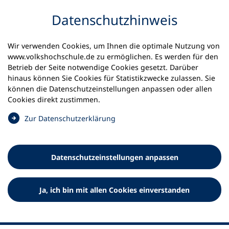
Inhalt anspringen
Datenschutz­hinweis
Wir verwenden Cookies, um Ihnen die optimale Nutzung von
www.volkshochschule.de zu ermöglichen. Es werden für den
Betrieb der Seite notwendige Cookies gesetzt. Darüber
hinaus können Sie Cookies für Statistikzwecke zulassen. Sie
Werkzeuge
können die Datenschutz­einstellungen anpassen oder allen
0
Merkliste
Cookies direkt zustimmen.
Deutscher Volkshochschul-Verband (DVV) e.V.
Fußzeile
(
Zur Datenschutz­erklärung
Ö
Standort Bonn
f
Königswinterer Straße 552 b
f
53227 Bonn
Datenschutz­einstellungen anpassen
n
Standort Berlin
e
Luisenstraße 45
t
Ja, ich bin mit allen Cookies einverstanden
10117 Berlin
i
n
e
i