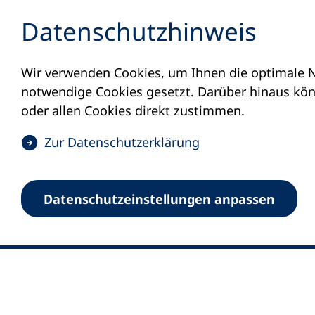
Inhalt anspringen
Datenschutz­hinweis
Wir verwenden Cookies, um Ihnen die optimale N
notwendige Cookies gesetzt. Darüber hinaus könn
oder allen Cookies direkt zustimmen.
(
Zur Datenschutz­erklärung
Ö
0
Merkliste
f
Datenschutz­einstellungen anpassen
Deutscher Volkshochschul-Verband (DV
f
Fußzeile
n
E-Mail-Adresse
Standort Bonn
e
Königswinterer Straße 552 b
t
53227 Bonn
i
n
Standort Berlin
e