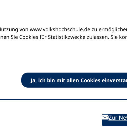
utzung von www.volkshochschule.de zu ermöglichen.
en Sie Cookies für Statistikzwecke zulassen. Sie k
Ja, ich bin mit allen Cookies einverst
V) e.V.
Kontakt
Bleiben 
E-Mail:
info
dvv-vhs
de
Weiterbild
des DVV
Ansprechpersonen
Zur Ne