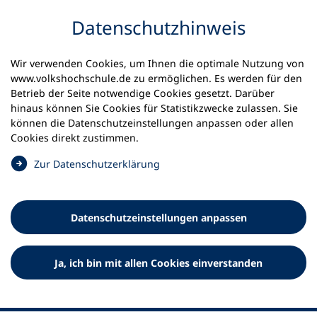
Inhalt anspringen
Datenschutz­hinweis
Wir verwenden Cookies, um Ihnen die optimale Nutzung von
www.volkshochschule.de zu ermöglichen. Es werden für den
Betrieb der Seite notwendige Cookies gesetzt. Darüber
hinaus können Sie Cookies für Statistikzwecke zulassen. Sie
Werkzeuge
können die Datenschutz­einstellungen anpassen oder allen
0
Merkliste
Cookies direkt zustimmen.
Deutscher Volkshochschul-Verband (DVV) e.V.
Fußzeile
(
Zur Datenschutz­erklärung
Ö
Standort Bonn
f
Königswinterer Straße 552 b
f
53227 Bonn
Datenschutz­einstellungen anpassen
n
Standort Berlin
e
Luisenstraße 45
t
Ja, ich bin mit allen Cookies einverstanden
10117 Berlin
i
n
e
i