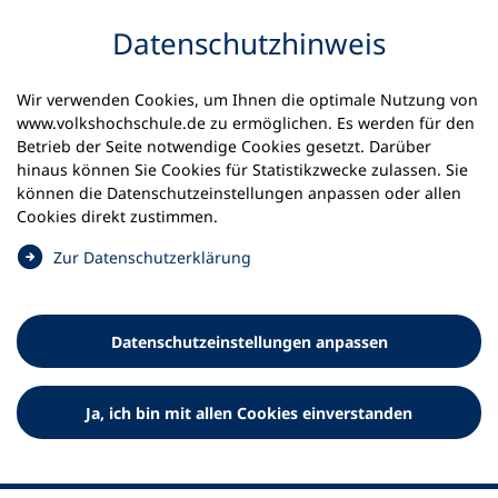
Inhalt anspringen
Datenschutz­hinweis
Wir verwenden Cookies, um Ihnen die optimale Nutzung von
www.volkshochschule.de zu ermöglichen. Es werden für den
Betrieb der Seite notwendige Cookies gesetzt. Darüber
hinaus können Sie Cookies für Statistikzwecke zulassen. Sie
Werkzeuge
können die Datenschutz­einstellungen anpassen oder allen
0
Merkliste
Cookies direkt zustimmen.
Deutscher Volkshochschul-Verband (DVV) e.V.
Fußzeile
(
Zur Datenschutz­erklärung
Ö
Standort Bonn
f
Königswinterer Straße 552 b
f
53227 Bonn
Datenschutz­einstellungen anpassen
n
Standort Berlin
e
Luisenstraße 45
t
Ja, ich bin mit allen Cookies einverstanden
10117 Berlin
i
n
e
i