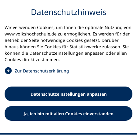
Inhalt anspringen
Datenschutz­hinweis
Wir verwenden Cookies, um Ihnen die optimale Nutzung von
www.volkshochschule.de zu ermöglichen. Es werden für den
Betrieb der Seite notwendige Cookies gesetzt. Darüber
hinaus können Sie Cookies für Statistikzwecke zulassen. Sie
Werkzeuge
können die Datenschutz­einstellungen anpassen oder allen
0
Merkliste
Cookies direkt zustimmen.
Deutscher Volkshochschul-Verband (DVV) e.V.
Fußzeile
(
Zur Datenschutz­erklärung
Ö
Standort Bonn
f
Königswinterer Straße 552 b
f
53227 Bonn
Datenschutz­einstellungen anpassen
n
Standort Berlin
e
Luisenstraße 45
t
Ja, ich bin mit allen Cookies einverstanden
10117 Berlin
i
n
e
i