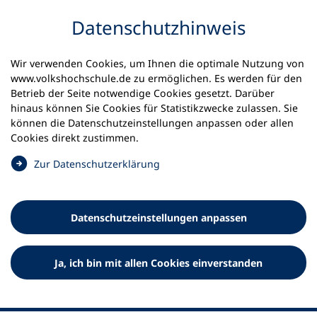
Inhalt anspringen
Datenschutz­hinweis
Wir verwenden Cookies, um Ihnen die optimale Nutzung von
www.volkshochschule.de zu ermöglichen. Es werden für den
Betrieb der Seite notwendige Cookies gesetzt. Darüber
hinaus können Sie Cookies für Statistikzwecke zulassen. Sie
Werkzeuge
können die Datenschutz­einstellungen anpassen oder allen
0
Merkliste
Cookies direkt zustimmen.
Deutscher Volkshochschul-Verband (DVV) e.V.
Fußzeile
(
Zur Datenschutz­erklärung
Ö
Standort Bonn
f
Königswinterer Straße 552 b
f
53227 Bonn
Datenschutz­einstellungen anpassen
n
Standort Berlin
e
Luisenstraße 45
t
Ja, ich bin mit allen Cookies einverstanden
10117 Berlin
i
n
e
i