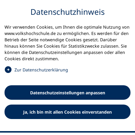
Inhalt anspringen
Datenschutz­hinweis
Wir verwenden Cookies, um Ihnen die optimale Nutzung von
www.volkshochschule.de zu ermöglichen. Es werden für den
Betrieb der Seite notwendige Cookies gesetzt. Darüber
hinaus können Sie Cookies für Statistikzwecke zulassen. Sie
Werkzeuge
können die Datenschutz­einstellungen anpassen oder allen
0
Merkliste
Cookies direkt zustimmen.
Deutscher Volkshochschul-Verband (DVV) e.V.
Fußzeile
(
Zur Datenschutz­erklärung
Ö
Standort Bonn
f
Königswinterer Straße 552 b
f
53227 Bonn
Datenschutz­einstellungen anpassen
n
Standort Berlin
e
Luisenstraße 45
t
Ja, ich bin mit allen Cookies einverstanden
10117 Berlin
i
n
e
i