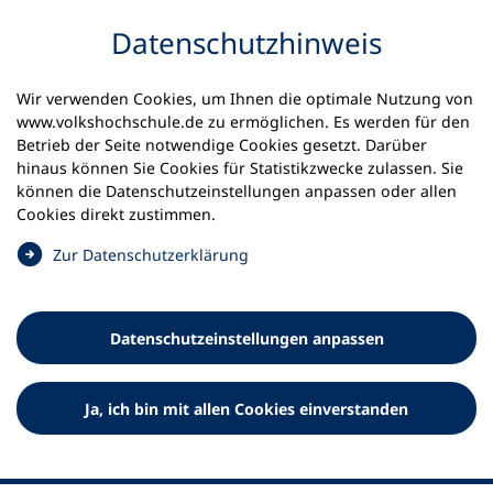
Inhalt anspringen
Datenschutz­hinweis
Wir verwenden Cookies, um Ihnen die optimale Nutzung von
www.volkshochschule.de zu ermöglichen. Es werden für den
Betrieb der Seite notwendige Cookies gesetzt. Darüber
hinaus können Sie Cookies für Statistikzwecke zulassen. Sie
Werkzeuge
können die Datenschutz­einstellungen anpassen oder allen
0
Merkliste
Cookies direkt zustimmen.
Deutscher Volkshochschul-Verband (DVV) e.V.
Fußzeile
(
Zur Datenschutz­erklärung
Ö
Standort Bonn
f
Königswinterer Straße 552 b
f
53227 Bonn
Datenschutz­einstellungen anpassen
n
Standort Berlin
e
Luisenstraße 45
t
Ja, ich bin mit allen Cookies einverstanden
10117 Berlin
i
n
e
i