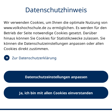
Inhalt anspringen
Datenschutz­hinweis
Wir verwenden Cookies, um Ihnen die optimale Nutzung von
www.volkshochschule.de zu ermöglichen. Es werden für den
Betrieb der Seite notwendige Cookies gesetzt. Darüber
hinaus können Sie Cookies für Statistikzwecke zulassen. Sie
Werkzeuge
können die Datenschutz­einstellungen anpassen oder allen
0
Merkliste
Cookies direkt zustimmen.
Deutscher Volkshochschul-Verband (DVV) e.V.
Fußzeile
(
Zur Datenschutz­erklärung
Ö
Standort Bonn
f
Königswinterer Straße 552 b
f
53227 Bonn
Datenschutz­einstellungen anpassen
n
Standort Berlin
e
Luisenstraße 45
t
Ja, ich bin mit allen Cookies einverstanden
10117 Berlin
i
n
e
i