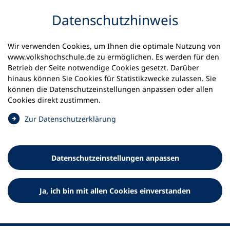
Inhalt anspringen
Datenschutz­hinweis
Wir verwenden Cookies, um Ihnen die optimale Nutzung von
www.volkshochschule.de zu ermöglichen. Es werden für den
Betrieb der Seite notwendige Cookies gesetzt. Darüber
hinaus können Sie Cookies für Statistikzwecke zulassen. Sie
Werkzeuge
können die Datenschutz­einstellungen anpassen oder allen
0
Merkliste
Cookies direkt zustimmen.
Deutscher Volkshochschul-Verband (DVV) e.V.
Fußzeile
(
Zur Datenschutz­erklärung
Ö
Standort Bonn
f
Königswinterer Straße 552 b
f
53227 Bonn
Datenschutz­einstellungen anpassen
n
Standort Berlin
e
Luisenstraße 45
t
Ja, ich bin mit allen Cookies einverstanden
10117 Berlin
i
n
e
i