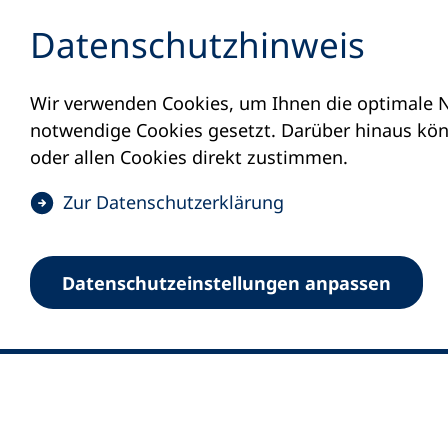
Inhalt anspringen
Datenschutz­hinweis
Wir verwenden Cookies, um Ihnen die optimale N
notwendige Cookies gesetzt. Darüber hinaus könn
oder allen Cookies direkt zustimmen.
(
Zur Datenschutz­erklärung
Ö
0
Merkliste
f
Datenschutz­einstellungen anpassen
Deutscher Volkshochschul-Verband (DV
f
Fußzeile
n
E-Mail-Adresse
Standort Bonn
e
Königswinterer Straße 552 b
t
53227 Bonn
i
n
Standort Berlin
e