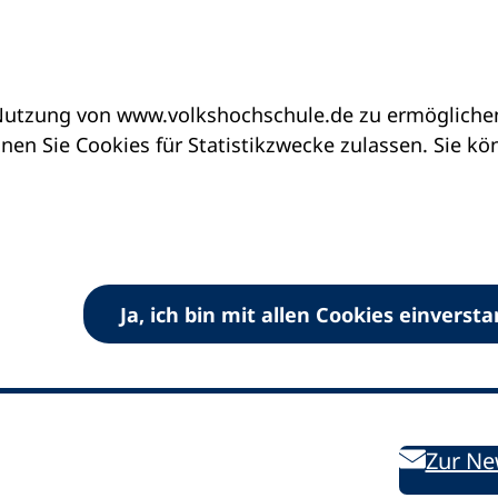
utzung von www.volkshochschule.de zu ermöglichen.
en Sie Cookies für Statistikzwecke zulassen. Sie k
Ja, ich bin mit allen Cookies einverst
V) e.V.
Kontakt
Bleiben 
E-Mail:
info
dvv-vhs
de
Weiterbild
des DVV
Ansprechpersonen
Zur Ne