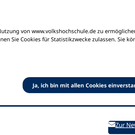
utzung von www.volkshochschule.de zu ermöglichen.
en Sie Cookies für Statistikzwecke zulassen. Sie k
Ja, ich bin mit allen Cookies einverst
V) e.V.
Kontakt
Bleiben 
E-Mail:
info
dvv-vhs
de
Weiterbild
des DVV
Ansprechpersonen
Zur Ne