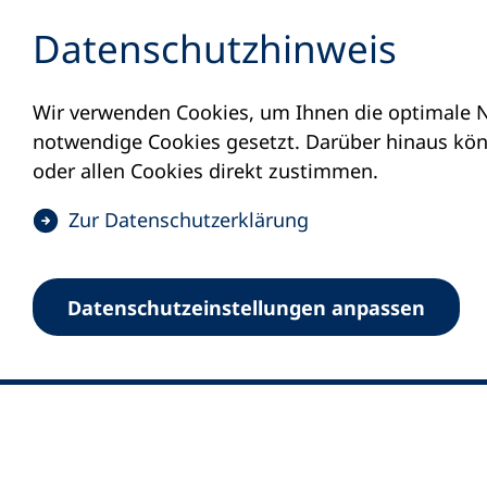
Inhalt anspringen
Datenschutz­hinweis
Wir verwenden Cookies, um Ihnen die optimale N
notwendige Cookies gesetzt. Darüber hinaus könn
oder allen Cookies direkt zustimmen.
(
Zur Datenschutz­erklärung
Ö
0
Merkliste
f
Datenschutz­einstellungen anpassen
Deutscher Volkshochschul-Verband (DV
f
Fußzeile
n
E-Mail-Adresse
Standort Bonn
e
Königswinterer Straße 552 b
t
53227 Bonn
i
n
Standort Berlin
e