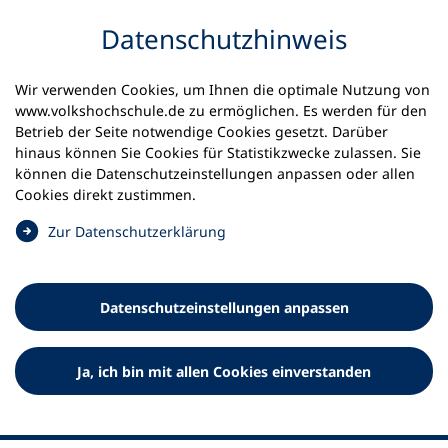
Inhalt anspringen
Datenschutz­hinweis
Wir verwenden Cookies, um Ihnen die optimale Nutzung von
www.volkshochschule.de zu ermöglichen. Es werden für den
Betrieb der Seite notwendige Cookies gesetzt. Darüber
hinaus können Sie Cookies für Statistikzwecke zulassen. Sie
Werkzeuge
können die Datenschutz­einstellungen anpassen oder allen
0
Merkliste
Cookies direkt zustimmen.
Deutscher Volkshochschul-Verband (DVV) e.V.
Fußzeile
(
Zur Datenschutz­erklärung
Ö
Standort Bonn
f
Königswinterer Straße 552 b
f
53227 Bonn
Datenschutz­einstellungen anpassen
n
Standort Berlin
e
Luisenstraße 45
t
Ja, ich bin mit allen Cookies einverstanden
10117 Berlin
i
n
e
i