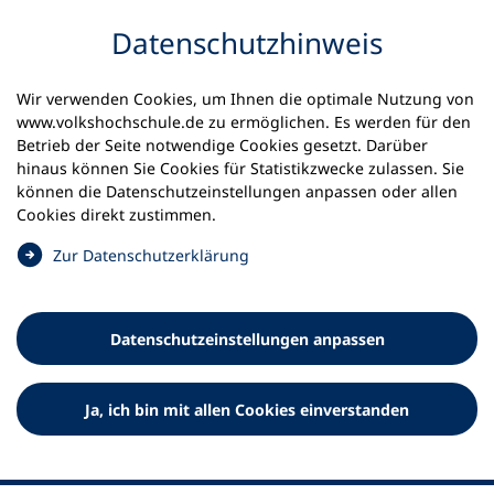
Inhalt anspringen
Datenschutz­hinweis
Wir verwenden Cookies, um Ihnen die optimale Nutzung von
www.volkshochschule.de zu ermöglichen. Es werden für den
Betrieb der Seite notwendige Cookies gesetzt. Darüber
hinaus können Sie Cookies für Statistikzwecke zulassen. Sie
Werkzeuge
können die Datenschutz­einstellungen anpassen oder allen
0
Merkliste
Cookies direkt zustimmen.
Deutscher Volkshochschul-Verband (DVV) e.V.
Fußzeile
(
Zur Datenschutz­erklärung
Ö
Standort Bonn
f
Königswinterer Straße 552 b
f
53227 Bonn
Datenschutz­einstellungen anpassen
n
Standort Berlin
e
Luisenstraße 45
t
Ja, ich bin mit allen Cookies einverstanden
10117 Berlin
i
n
e
i